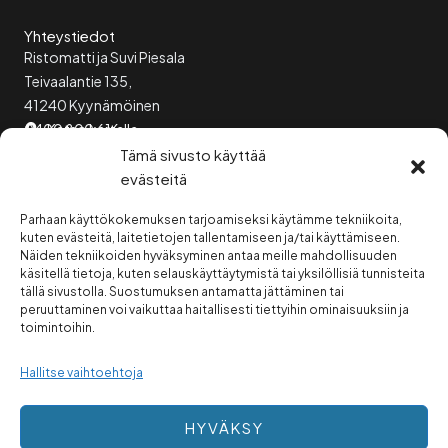
e
t
b
a
Yhteystiedot
o
g
Ristomatti ja Suvi Piesala
o
r
Teivaalantie 135,
k
a
m
41240 Kyynämöinen
0400 800 616
Katso kartalla
Tämä sivusto käyttää
evästeitä
Pikalinkit
Etusivu
Parhaan käyttökokemuksen tarjoamiseksi käytämme tekniikoita,
kuten evästeitä, laitetietojen tallentamiseen ja/tai käyttämiseen.
Palvelut
Näiden tekniikoiden hyväksyminen antaa meille mahdollisuuden
Tilat
käsitellä tietoja, kuten selauskäyttäytymistä tai yksilöllisiä tunnisteita
Yhteystiedot
tällä sivustolla. Suostumuksen antamatta jättäminen tai
peruuttaminen voi vaikuttaa haitallisesti tiettyihin ominaisuuksiin ja
toimintoihin.
Hallitse vaihtoehtoja
HYVÄKSY