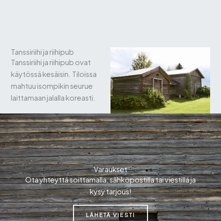
Tanssiriihi ja riihipub
Tanssiriihi ja riihipub ovat
käytössä kesäisin. Tiloissa
mahtuu isompikin seurue
laittamaan jalalla koreasti.
Varaukset
Ota yhteyttä soittamalla, sähköpostilla tai viestillä ja
kysy tarjous!
LÄHETÄ VIESTI