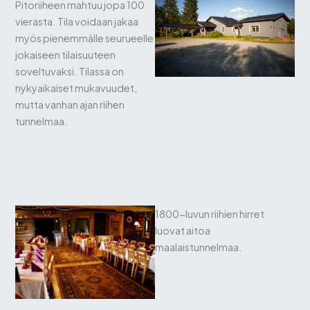
Pitoriiheen mahtuu jopa 100
vierasta. Tila voidaan jakaa
myös pienemmälle seurueelle
jokaiseen tilaisuuteen
soveltuvaksi. Tilassa on
nykyaikaiset mukavuudet,
mutta vanhan ajan riihen
tunnelmaa.
1800-luvun riihien hirret
luovat aitoa
maalaistunnelmaa.